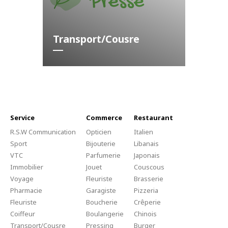
Transport/Cousre
Service
Commerce
Restaurant
R.S.W Communication
Opticien
Italien
Sport
Bijouterie
Libanais
VTC
Parfumerie
Japonais
Immobilier
Jouet
Couscous
Voyage
Fleuriste
Brasserie
Pharmacie
Garagiste
Pizzeria
Fleuriste
Boucherie
Crêperie
Coiffeur
Boulangerie
Chinois
Transport/Cousre
Pressing
Burger