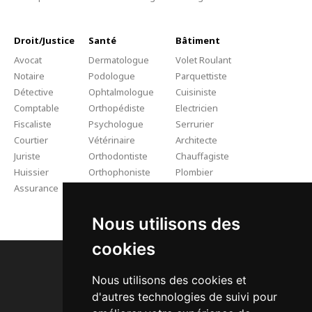
Droit/Justice
Santé
Bâtiment
Avocat
Dermatologue
Volet Roulant
Notaire
Podologue
Parquettiste
Détective
Ophtalmologue
Cuisiniste
Comptable
Orthopédiste
Electricien
Fiscaliste
Psychologue
Serrurier
Courtier
Vétérinaire
Architecte
Juriste
Orthodontiste
Chauffagiste
Huissier
Orthophoniste
Plombier
Assurance
Kinésithérapeute
Rénovation
Artisan Couvreur Pro
Nous utilisons des
cookies
Nous utilisons des cookies et
d'autres technologies de suivi pour