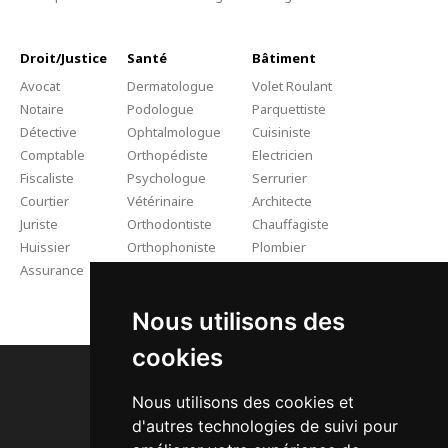
Droit/Justice
Santé
Bâtiment
Avocat
Dermatologue
Volet Roulant
Notaire
Podologue
Parquettiste
Détective
Ophtalmologue
Cuisiniste
Comptable
Orthopédiste
Electricien
Fiscaliste
Psychologue
Serrurier
Courtier
Vétérinaire
Architecte
Juriste
Orthodontiste
Chauffagiste
Huissier
Orthophoniste
Plombier
Assurance
Kinésithérapeute
Rénovation
Artisan Couvreur Pro
Nous utilisons des
cookies
Nous utilisons des cookies et
d'autres technologies de suivi pour