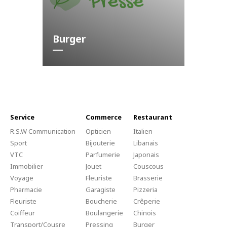
Burger
Service
Commerce
Restaurant
R.S.W Communication
Opticien
Italien
Sport
Bijouterie
Libanais
VTC
Parfumerie
Japonais
Immobilier
Jouet
Couscous
Voyage
Fleuriste
Brasserie
Pharmacie
Garagiste
Pizzeria
Fleuriste
Boucherie
Crêperie
Coiffeur
Boulangerie
Chinois
Transport/Cousre
Pressing
Burger