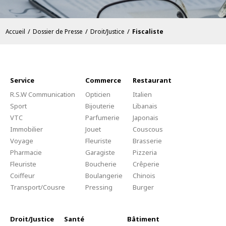
/
/
/
Accueil
Dossier de Presse
Droit/Justice
Fiscaliste
Service
Commerce
Restaurant
R.S.W Communication
Opticien
Italien
Sport
Bijouterie
Libanais
VTC
Parfumerie
Japonais
Immobilier
Jouet
Couscous
Voyage
Fleuriste
Brasserie
Pharmacie
Garagiste
Pizzeria
Fleuriste
Boucherie
Crêperie
Coiffeur
Boulangerie
Chinois
Transport/Cousre
Pressing
Burger
Droit/Justice
Santé
Bâtiment