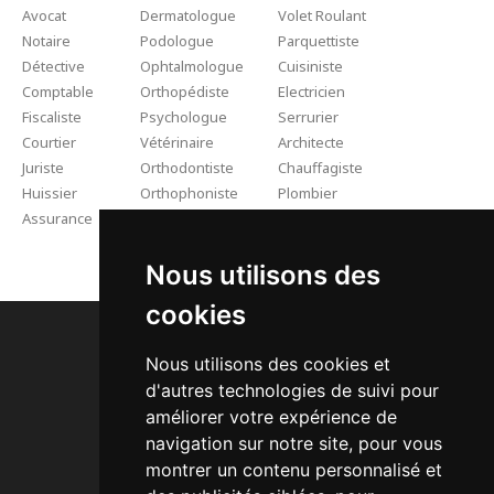
Avocat
Dermatologue
Volet Roulant
Notaire
Podologue
Parquettiste
Détective
Ophtalmologue
Cuisiniste
Comptable
Orthopédiste
Electricien
Fiscaliste
Psychologue
Serrurier
Courtier
Vétérinaire
Architecte
Juriste
Orthodontiste
Chauffagiste
Huissier
Orthophoniste
Plombier
Assurance
Kinésithérapeute
Rénovation
Artisan Couvreur Pro
Nous utilisons des
cookies
Nous utilisons des cookies et
d'autres technologies de suivi pour
améliorer votre expérience de
Dossier de Presse
navigation sur notre site, pour vous
A Quoi ça Sert ?
montrer un contenu personnalisé et
Nos Packs SEO