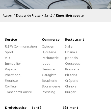
/
/
/
Accueil
Dossier de Presse
Santé
Kinésithérapeute
Service
Commerce
Restaurant
R.S.W Communication
Opticien
Italien
Sport
Bijouterie
Libanais
VTC
Parfumerie
Japonais
Immobilier
Jouet
Couscous
Voyage
Fleuriste
Brasserie
Pharmacie
Garagiste
Pizzeria
Fleuriste
Boucherie
Crêperie
Coiffeur
Boulangerie
Chinois
Transport/Cousre
Pressing
Burger
Droit/Justice
Santé
Bâtiment