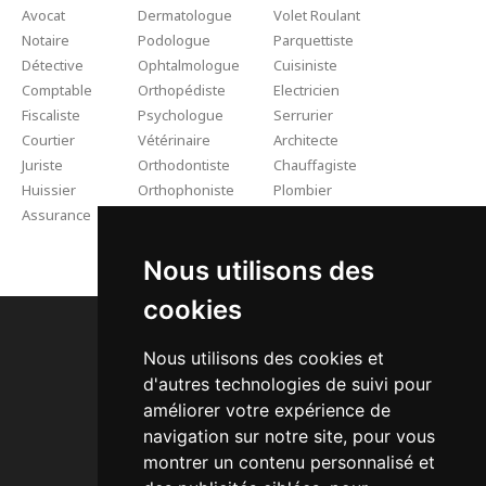
Avocat
Dermatologue
Volet Roulant
Notaire
Podologue
Parquettiste
Détective
Ophtalmologue
Cuisiniste
Comptable
Orthopédiste
Electricien
Fiscaliste
Psychologue
Serrurier
Courtier
Vétérinaire
Architecte
Juriste
Orthodontiste
Chauffagiste
Huissier
Orthophoniste
Plombier
Assurance
Kinésithérapeute
Rénovation
Artisan Couvreur Pro
Nous utilisons des
cookies
Nous utilisons des cookies et
d'autres technologies de suivi pour
améliorer votre expérience de
Dossier de Presse
navigation sur notre site, pour vous
A Quoi ça Sert ?
montrer un contenu personnalisé et
Nos Packs SEO